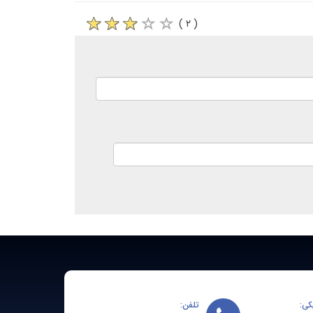
( ۲ )
کی:
تلفن: