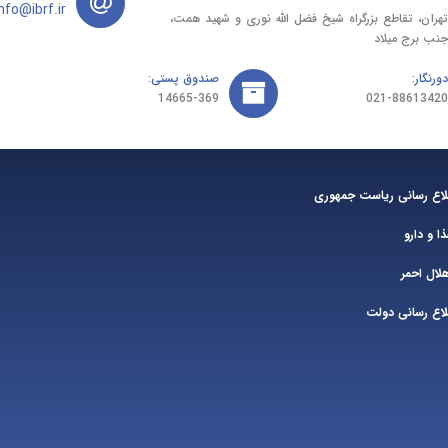
info@ibrf.ir
تهران، تقاطع بزرگراه شیخ فضل الله نوری و شهید همت،
جنب برج میلاد
دورنگار:
صندوق پستی:
14665-369
021-88613420
طلاع رسانی ریاست جمهوری
ا و دارو
ال احمر
لاع رسانی دولت