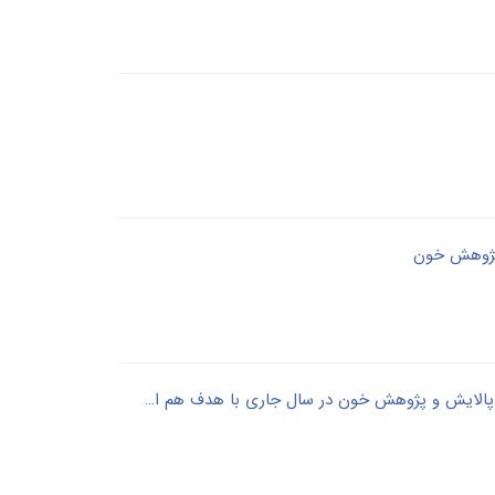
پژوهش خون
دومین نشست هیئت مدیره شرکت مادرتخصصی پالایش و پژوهش خون در سال جاری با هدف هم اندیشی برای تقویت زیرساخت های حقوقی و پارلمانی با حضور معاون وزیر بهداشت برگزار شد