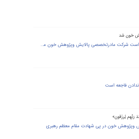
هش خون شد
طی حکمی ازسوی دکترفردین بلوچی، سرپرست حراست شرکت مادرتخصصی پالایش وپژوهش خون منصوب شد
دادن فاجعه است
دَ رَبِّهِم یُرزَقون»
ش وپژوهش خون در پی شهادت مقام معظم رهبری