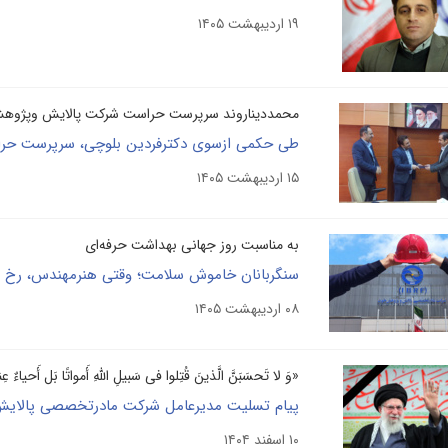
۱۹ اردیبهشت ۱۴۰۵
محمددیناروند سرپرست حراست شرکت پالایش وپژو
۱۵ اردیبهشت ۱۴۰۵
به مناسبت روز جهانی بهداشت حرفه‌ای
سنگربانان خاموش سلامت؛ وقتی هنرمهندس، رخ ن
۰۸ اردیبهشت ۱۴۰۵
«وَ لا تَحسَبَنَّ الَّذینَ قُتِلوا فی سَبیلِ اللّهِ أَمواتًا بَل أَحیاءٌ عِن
پیام تسلیت مدیرعامل شرکت مادرتخصصی پالای
۱۰ اسفند ۱۴۰۴