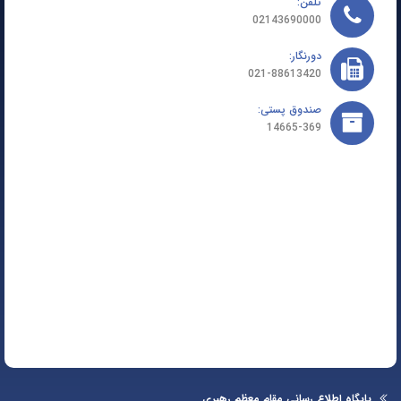
تلفن:
02143690000
دورنگار:
021-88613420
صندوق پستی:
14665-369
یگاه اطلاع رسانی مقام معظم رهبری