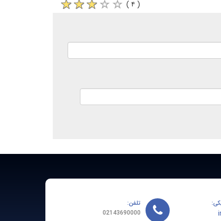
( ۴ )
کی:
تلفن:
02143690000