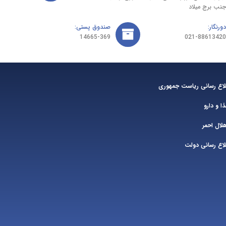
جنب برج میلاد
دورنگار:
صندوق پستی:
14665-369
021-88613420
طلاع رسانی ریاست جمهوری
ا و دارو
ال احمر
لاع رسانی دولت