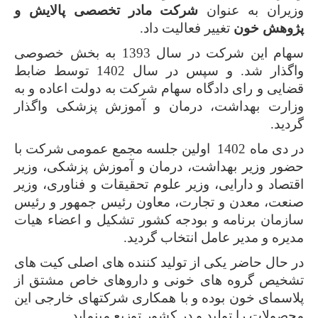
ران به عنوان
شرکت مادر تخصصی پالایش و
وهش خون
تغییر فعالیت داد.
سهام این شرکت در سال 1393 به بخش خصوصی
واگذار شد. و سپس در سال 1402 توسط ضابط
یی و رای دادگاه سهام شرکت به دولت اعاده و به
ارت بهداشت، درمان و آموزش پزشکی واگذار
ید.
 1402 اولین جلسه مجمع عمومی
شرکت با
ر وزیر بهداشت، درمان و آموزش پزشکی
،
وزیر
صاد و دارایی، وزیر علوم تحقیقات و فناوری، وزیر
ت، معدن و تجارت، معاون رئیس جمهور و رئیس
مان برنامه و بودجه کشور تشکیل و اعضاء هیات
ره و مدیر عامل انتخاب گردید.
حال حاضر یکی از تولید کننده های اصلی کیت های
یص گروه های خونی و داروهای خاص مشتق از
سمای خون بوده و با همکاری شرکتهای خارجی این
ولات را تولید و در کشور توزیع مینماید.