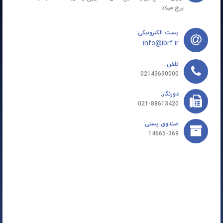
برج میلاد
پست الکترونیکی:
info@ibrf.ir
تلفن:
02143690000
دورنگار:
021-88613420
صندوق پستی:
14665-369