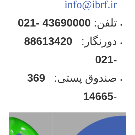
info@ibrf.ir
43690000 -021
:
تلفن
88613420
:
دورنگار
-021
369
:
صندوق پستی
14665
-