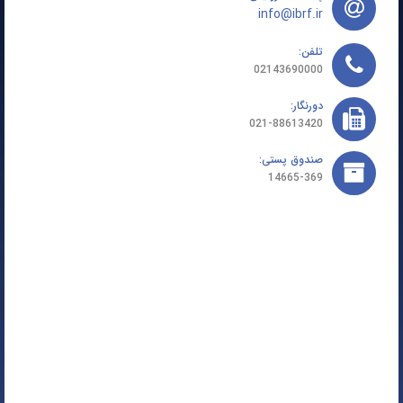
info@ibrf.ir
تلفن:
02143690000
دورنگار:
021-88613420
صندوق پستی:
14665-369