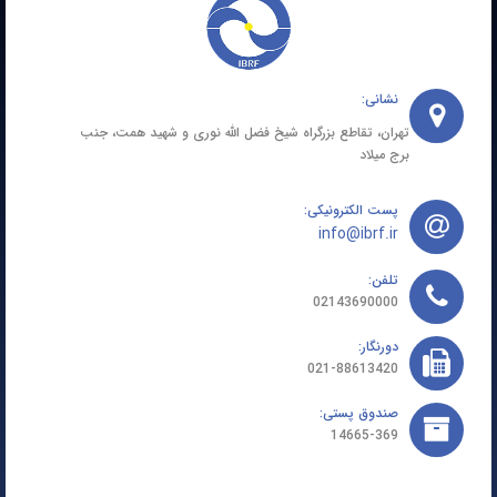
نشانی:
تهران، تقاطع بزرگراه شیخ فضل الله نوری و شهید همت، جنب
برج میلاد
پست الکترونیکی:
info@ibrf.ir
تلفن:
02143690000
دورنگار:
021-88613420
صندوق پستی:
14665-369