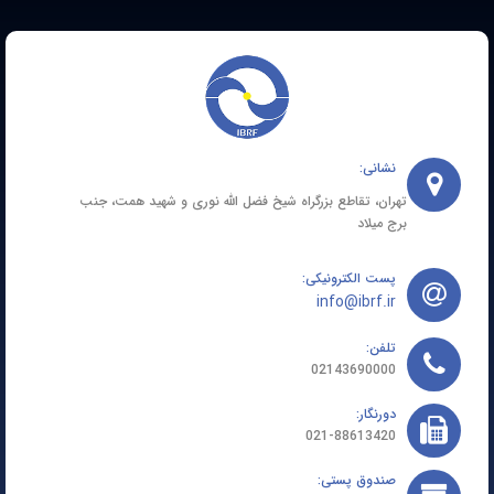
نشانی:
تهران، تقاطع بزرگراه شیخ فضل الله نوری و شهید همت، جنب
برج میلاد
پست الکترونیکی:
info@ibrf.ir
تلفن:
02143690000
دورنگار:
021-88613420
صندوق پستی: