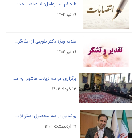
با حکم مدیرعامل: انتصابات جدید در سطوح مدیریتی شرکت؛ مدیر حوزه مدیرعامل و روابط عمومی، مدیر حقوقی ، مدیرکل امور مالی و مشاور مدیرعامل در امور فنی منصوب شدند
۰۹ تیر ۱۴۰۴
تقدیر ویژه دکتر بلوچی از ایثارگری پرسنل و همکارانی که در شرایط بحران ۱۲ روز جنگ تحمیلی حضور داشتند
۰۹ تیر ۱۴۰۴
برگزاری مراسم زیارت عاشورا به مناسبت شهادت امام باقر(ع) و رحلت بنیانگذار جمهوری اسلامی ایران
۱۳ خرداد ۱۴۰۴
رونمایی از سه محصول استراتژیک سرولوژیک با فناوری بومی در سال «سرمایه گذاری برای تولید»
۳۱ اردیبهشت ۱۴۰۴