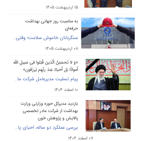
۱۵ اردیبهشت ۱۴۰۵
به مناسبت روز جهانی بهداشت
حرفه‌ای
سنگربانان خاموش سلامت؛ وقتی هنرمهندس، رخ ندادن فاجعه است
۰۸ اردیبهشت ۱۴۰۵
«وَ لا تَحسَبَنَّ الَّذینَ قُتِلوا فی سَبیلِ اللّهِ
أَمواتًا بَل أَحیاءٌ عِندَ رَبِّهِم یُرزَقون»
پیام تسلیت مدیرعامل شرکت مادرتخصصی پالایش وپژوهش خون در پی شهادت مقام معظم رهبری
۱۰ اسفند ۱۴۰۴
بازدید مدیرکل حوزه وزارتی وزارت
بهداشت از شرکت مادر تخصصی
پالایش و پژوهش خون
بررسی عملکرد دو ساله، احیای پالایشگاه و تصویب برنامه‌های راهبردی تولید داروهای مشتق از پلاسما
۰۷ اسفند ۱۴۰۴