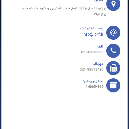
تهران، تقاطع بزرگراه شیخ فضل الله نوری و شهید همت، جنب
برج میلاد
پست الکترونیکی:
info@ibrf.ir
تلفن:
02143690000
دورنگار:
021-88613420
صندوق پستی:
14665-369